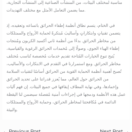
مناسبة لمختلف البيئات، من المنشآت الصناعية إلى المنشآت التجارية،
مما يضمن التعامل الأمثل مع مختلف التهديدات.
في الختام، يتسم نطاق أنظمة إطفاء الحرائق باتساعه وتعقيده، إذ
يتضمن تقنياتٍ وابتكاراتٍ وأساليبَ مُبتكرةً لحماية الأرواح والممتلكات
من مخاطر الحرائق. بدءًا من أنظمة ثاني أكسيد الكربون ومُنتجات
إطفاء الهباء الجوي، وصولًا إلى مُخمدات الحرائق الرغوية والقياسية،
يُتيح تنوع الخيارات المُتاحة تقديم خدمات مُخصصة تُناسب مُختلف
مخاطر الحرائق. ومع استمرارنا في التقدم في الابتكارات والأساليب،
تُصبح أهمية أنظمة الحماية القوية من الحرائق أساسًا لتقنيات السلامة
من الحرائق حول العالم، مما يُعزز قدراتنا على تحديد الحرائق
وإخمادها، وفي نهاية المطاف إيقافها في جميع البيئات. إن فهم آليات
عمل هذه الأنظمة ودمجها في إجراءات أمنية مُفصلة سيضمن لنا اليقظة
الدائمة في مُكافحتنا لمخاطر الحرائق، وحماية الأرواح والممتلكات
والبيئة.
←
Previous Post
Next Post
→