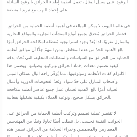
الرغوة. على سبيل المثال، تعمل أنظمة إطفاء الحرائق بالرغوة السائلة
على إخماد اللهب مع تبريد المنطقة.
في عالمنا اليوم، لا يمكن المبالغة في أهمية أنظمة الحماية من الحرائق.
فخطر الحرائق مُحدق بجميع أنواع المنشآت التجارية والمواقع التجارية
والمنازل تقريبًا، لذا يُعدّ وجود استراتيجية مُفصّلة لمكافحة الحرائق أمرًا
بالغ الأهمية للحدّ من هذه المخاطر. ومن المهمّ جدًّا أن تتوافق أنظمة
الحماية من الحرائق مع السياسات والمتطلبات المحلية، التي تُحدّد بدقة
كيفية تصميم معدات إخماد الحرائق وتركيبها وصيانتها. ويضمن هذا
الالتزام كفاءة الأنظمة وموثوقيتها، مما يُوفّر راحة البال لسكان المبنى
وأصحاب المنازل على حدّ سواء. وتُعدّ الفحوصات الدورية وأعمال
الصيانة أمرًا بالغ الأهمية لضمان عمل جميع عناصر أنظمة مكافحة
الحرائق بشكل صحيح، وتوعية العملاء بكيفية تشغيلها بفعالية.
لا تقتصر عملية تصميم وتركيب أنظمة الحماية من الحرائق على
الجوانب التقنية فحسب، بل تتطلب أيضًا تعاونًا وثيقًا بين المهندسين
المعماريين والمصممين وخبراء السلامة من الحرائق. تضمن هذه
الاستراتيجية متعددة التخصصات أن تكون أنظمة مكافحة الحرائق جزءًا