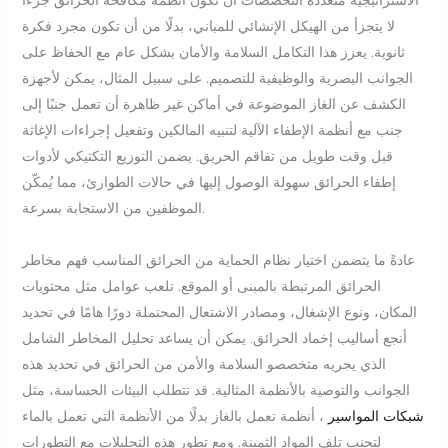
لا يتجزأ من الهيكل الإنشائي للمباني، بدلًا من أن تكون مجرد فكرة
ثانوية. يعزز هذا التكامل السلامة والأمان بشكل عام مع الحفاظ على
الجوانب البصرية والوظيفية للتصميم. على سبيل المثال، يمكن لأجهزة
الكشف عن الغاز الموضوعة في أماكن غير ظاهرة أن تعمل جنبًا إلى
جنب مع أنظمة الإطفاء الآلية لتنبيه المالكين وتفعيل إجراءات الإغاثة
قبل وقت طويل من تفاقم الحريق. يضمن التوزيع التكتيكي لأدوات
إطفاء الحرائق سهولة الوصول إليها في حالات الطوارئ، مما يُمكّن
الموظفين من الاستجابة بسرعة.
عادةً ما يتضمن اختيار نظام الحماية من الحرائق المناسب فهم مخاطر
الحرائق المرتبطة بالمبنى أو الموقع. تلعب عوامل مثل محتويات
المكان، ونوع الإشغال، ومصادر الاشتعال المحتملة دورًا هامًا في تحديد
أنجع أساليب إخماد الحرائق. يمكن أن يساعد تحليل المخاطر الشامل
الذي يجريه متخصصو السلامة والأمن من الحرائق في تحديد هذه
الجوانب والتوصية بالأنظمة المثالية. قد تتطلب البيئات الحساسة، مثل
شبكات المواسير
، أنظمة تعمل بالغاز بدلًا من الأنظمة التي تعمل بالماء
لتجنب تلف المواد الثمينة. ومع تطور هذه التحليلات مع التطورات