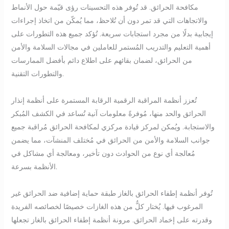
مكافحة الحرائق. قد تُوفر هذه التحسينات رؤى قيّمة حول الأنماط
والاتجاهات التي قد تمر دون أن تُلاحظ، مما يُمكّن من اتخاذ إجراءات
إيجابية بدلًا من مجرد استجابات سريعة. تُؤكد جميع هذه التطورات على
أهمية التعليم والتدريب المُستمر للعاملين في مجالات السلامة والأمن
من الحرائق، لضمان بقائهم على اطلاع دائم بأفضل الممارسات
والتطورات التقنية.
تُعزز أنظمة المراقبة الرقمية الرقابة المستمرة على أنظمة إنذار
الحرائق والحد منها، مُوفرةً معلومات آنية تُساعد في الكشف المُبكر
والاستجابة. ويُمكن لمركز قيادة مركزي لمكافحة الحرائق مُراقبة جميع
جوانب السلامة والأمن من الحرائق في مُختلف المنشآت، مما يضمن
مُعالجة أي نوع من الحوادث دون تأخير، ومعالجة أي مشاكل في
الأنظمة بسرعة.
تُوفر أنظمة إطفاء الحرائق بالغاز طبقة حماية إضافية ضد الحرائق غير
المرغوب فيها. يُختار كلٌّ من هذه الغازات خصيصًا لخصائصه الفريدة
وقدرته على إخماد الحرائق. مرونة أنظمة إطفاء الحرائق بالغاز تجعلها