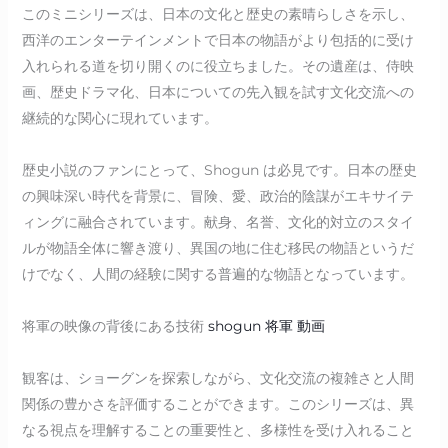
このミニシリーズは、日本の文化と歴史の素晴らしさを示し、
西洋のエンターテインメントで日本の物語がより包括的に受け
入れられる道を切り開くのに役立ちました。その遺産は、侍映
画、歴史ドラマ化、日本についての先入観を試す文化交流への
継続的な関心に現れています。
歴史小説のファンにとって、Shogun は必見です。日本の歴史
の興味深い時代を背景に、冒険、愛、政治的陰謀がエキサイテ
ィングに融合されています。献身、名誉、文化的対立のスタイ
ルが物語全体に響き渡り、異国の地に住む移民の物語というだ
けでなく、人間の経験に関する普遍的な物語となっています。
将軍の映像の背後にある技術
shogun 将軍 動画
観客は、ショーグンを探索しながら、文化交流の複雑さと人間
関係の豊かさを評価することができます。このシリーズは、異
なる視点を理解することの重要性と、多様性を受け入れること