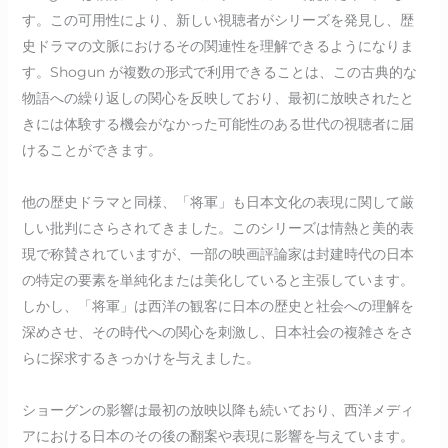
す。この可用性により、新しい視聴者がシリーズを発見し、歴
史ドラマの文脈におけるその関連性を理解できるようになりま
す。Shogun が複数の形式で利用できることは、この古典的な
物語への繰り返しの関心を反映しており、最初に放映されたと
きには体験する機会がなかった可能性のある世代の視聴者に届
けることができます。
他の歴史ドラマと同様、「将軍」も日本文化の表現に関して厳
しい批判にさらされてきました。このシリーズは情熱と美的表
現で称賛されていますが、一部の映画評論家は封建時代の日本
の特定の要素を単純化または美化していると主張しています。
しかし、「将軍」は西洋の観客に日本の歴史と社会への理解を
深めさせ、その時代への関心を刺激し、日本社会の複雑さをさ
らに探求するきっかけを与えました。
ショーグンの影響は最初の放映以降も続いており、西洋メディ
アにおける日本のその後の翻案や表現に影響を与えています。