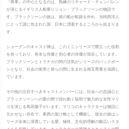
『将軍』の中心となるのは、熟練のリチャード・チェンバレン
が演じるイギリス人船乗りジョン・ブラックソーンの物語で
す。ブラックソーンの旅は、彼の船が航路を外れ、当時西洋人
にとって謎に包まれた国、日本に漂着するところから始まりま
す。
ショーグンのキャスト陣は、このミニシリーズで際立った役割
を担っており、有名な俳優と初心者の俳優が混在しています。
ブラックソーンとトラナガの間の活気がシリーズのバックボー
ンとなり、社会の衝突と彼らの間に生まれる相互尊重を強調し
ています。
その他の注目すべきキャストメンバーには、社会への忠誠心と
ブラックソーンへの愛の間で揺れ動く聡明で魅力的な女性マリ
コを演じる島田陽子がいます。マリコのキャラクターは物語に
欠かせない存在で、東西の架け橋として機能し、彼女の旅はシ
リーズ全体に浸透している愛、犠牲、文化的理解の幅広いスタ
イルを反映しています。キャラクターの複雑さとキャストの堅