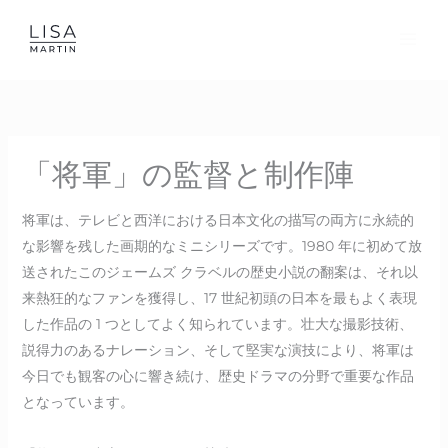
Skip
to
content
「将軍」の監督と制作陣
将軍は、テレビと西洋における日本文化の描写の両方に永続的
な影響を残した画期的なミニシリーズです。1980 年に初めて放
送されたこのジェームズ クラベルの歴史小説の翻案は、それ以
来熱狂的なファンを獲得し、17 世紀初頭の日本を最もよく表現
した作品の 1 つとしてよく知られています。壮大な撮影技術、
説得力のあるナレーション、そして堅実な演技により、将軍は
今日でも観客の心に響き続け、歴史ドラマの分野で重要な作品
となっています。