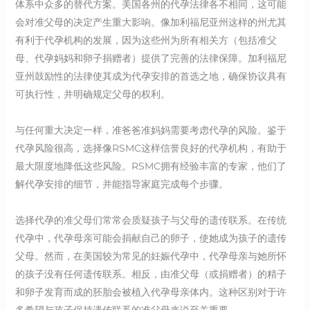
体系中众多的替代方案。美国各州的代孕法律各不相同，这可能
会对准父母的决定产生重大影响。像加利福尼亚州这样的州尤其
有利于代孕机构的发展，因为这些州为所有相关方（包括准父
母、代孕妈妈和卵子捐赠者）提供了完善的法律保障。加利福尼
亚州鼓励性的法律使其成为代孕安排的首选之地，确保协议具有
可执行性，并明确规定父母的权利。
与任何重大决定一样，准爸爸准妈妈需要考虑代孕的风险。鉴于
代孕风险很高，选择像RSMC这样信誉良好的代孕机构，有助于
最大限度地降低这些风险。RSMC拥有经验丰富的专家，他们了
解代孕安排的细节，并能指导家庭完成每个步骤。
选择代孕的准父母们常常会质疑孩子与父母的遗传联系。在传统
代孕中，代孕母亲可能会捐献自己的卵子，使她成为孩子的遗传
父母。然而，在美国较为常见的妊娠代孕中，代孕母亲与她所怀
的孩子没有任何遗传联系。相反，由准父母（或捐赠者）的精子
和卵子发育而成的胚胎会被植入代孕母亲体内。这种区别对于许
多希望与孩子保持遗传联系的准父母来说至关重要。