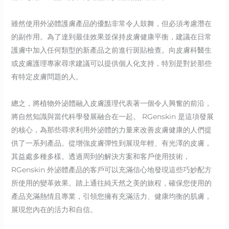
雖然使用外泌體護膚產品的優點非常令人鼓舞，但必須考慮潛在
的副作用。為了達到最佳效果並保持皮膚健康平衡，建議在日常
護膚中加入任何類型的新產品之前進行斑貼檢查。向皮膚科醫生
或皮膚護理專家尋求建議可以提供個人化支持，特別是對於那些
有特定皮膚問題的人。
總之，將植物外泌體融入皮膚護理代表著一個令人興奮的前沿，
將自然知識與當代科學發展融合在一起。 RGenskin 是這項發展
的核心，為那些尋求利用外泌體的力量來改善皮膚健康的人們提
供了一系列產品。從增強皮膚彈性到展現年輕、有光澤的皮膚，
其益處多種多樣。透過周到的解決方案和客戶使用技術，
RGenskin 外泌體產品的客戶可以充滿信心地發現這些巧妙配方
所使用的變革效果。踏上通往純天然之美的旅程，確保您使用的
產品充滿熱情且專業，引領您擁有充滿活力、健康均衡的肌膚，
展現您內在的活力和自信。