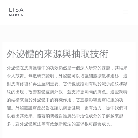
Skip
to
content
外泌體的來源與抽取技術
外泌體在皮膚護理中的功效仍然是一個深入研究的課題，其結果
令人鼓舞。無數研究證明，外泌體可以增強細胞擴散和遷移，這
對皮膚修復和再生至關重要。它們也被證明有助於減少細紋和皺
紋的出現，改善整體皮膚外觀，並支持更均勻的膚色。這些獨特
的結構來自於外泌體中的有機作用，它直接影響皮膚細胞的功
能。外泌體護膚產品旨在讓肌膚更健康、更有活力，從中我們可
以看出其效果。隨著消費者對護膚品中活性成分的了解越來越
多，對外泌體療法等有效創新療法的需求很可能會成長。