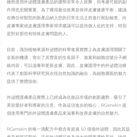
雖然使用外泌體護膚產品的優勢非常令人鼓舞，但考慮可能的副
作用也至關重要。為了獲得最佳效果並保持皮膚健康平衡，建議
在將任何類型的新產品納入您的日常生活之前進行斑貼檢查。向
皮膚專家或皮膚護理專家尋求建議可以提供個人化的支持，特別
是對於那些有特殊皮膚問題的人。
目前，識別植物來源外泌體的科學進展實際上為皮膚護理開闢了
全新的機遇，突出了其豐富的生長因子、激素和細胞信號分子網
絡內容，可以滋養和更新皮膚。因此，皮膚護理中的外泌體治療
代表了創新科學研究與永恆自然知識的融合，為細胞層面的魅力
提供了整體技術。
外泌體護膚產品實際上已經成為化妝品市場的創新趨勢，吸引了
美容愛好者和專家的注意。作為這項進步的核心，RGenskin 提
倡使用專門的外泌體護膚產品來滋養和改善皮膚的自然魅力。
RGenskin 的每一滴配方中都含有超過 50 億個外泌體，因此其益
處是相當可觀的。這些外泌體可作為強大的營養運輸系統，確保