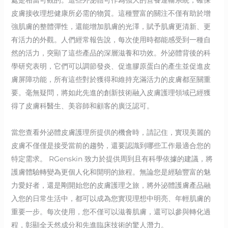
皮膚接收理想健康所必需的物質。這種豐富的關注不僅有助於增
強肌膚的整體彈性，還能增加肌膚的光澤，賦予肌膚更清新、更
有活力的外觀。人們經常報告說，每次使用時都能感受到一種自
然的活力，突顯了這些產品的深層滋養和功效。外泌體背後的科
學研究表明，它們可以調節發炎、促進膠原蛋白的產生並促進皮
膚屏障功能，所有這些對於獲得和維持充滿活力的皮膚都至關重
要。毫無疑問，將如此先進的創新技術融入皮膚護理領域已經獲
得了皮膚科醫生、美容師和顧客的廣泛認可。
當您查看外泌體皮膚護理所提供的機會時，請記住，實現美麗的
皮膚不僅僅是接受當前的趨勢，還要認識到哪些工作最適合您的
特定需求。 RGenskin 致力於提供周到且有科學依據的建議，將
護膚體驗轉變為更個人化和開明的旅程。無論您是經驗豐富的魅
力愛好者，還是剛開始您的皮膚護理之旅，將外泌體護膚產品融
入您的日常生活中，都可以成為您實現理想中明亮、年輕肌膚的
重要一步。每次使用，您不僅可以滋養肌膚，還可以參與轉化過
程，彰顯全天然成分和先進臨床技術的驚人潛力。