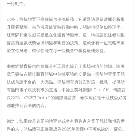
一行動中。
此外，熊貓體育不僅僅提供串流服務；它還透過專業數據分析提
升觀看體驗。當你沉浸於實時行動中時，關鍵指標例如控球率、
紅黃牌和進攻威脅指數在側邊實時顯示。這一特徵讓投注者能根
據當前遊戲狀態做出關鍵和明智的決策。這就像有一位戰略專家
坐在你身邊，確保你能在每一個機會中獲得最佳效益。
由熊貓體育提供的數據分析工具也提升了現場串流的體驗。隨著
電子競技在競技體育領域中佔據更強的立足點，熊貓體育電子競
技成為該平台的一大亮點。熊貓體育勇於面對這一挑戰，提供所
有熱門電子競技賽事的直播，不論是英雄聯盟LPL/LCK、傳說對
決GCS、CS2或Dota 2的國際邀請賽，確保每位電子競技愛好者
都能找到合適的內容。
總之，如果你是真正的體育迷或者有興趣進入電子競技和博彩世
界的人，熊貓體育正逐漸成為2025年景觀中不可或缺的一部分。