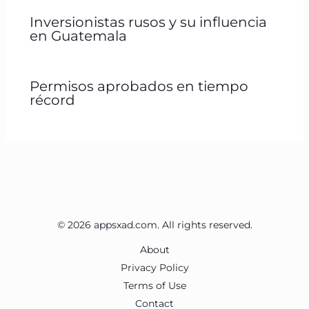
Inversionistas rusos y su influencia
en Guatemala
Permisos aprobados en tiempo
récord
© 2026 appsxad.com. All rights reserved.
About
Privacy Policy
Terms of Use
Contact