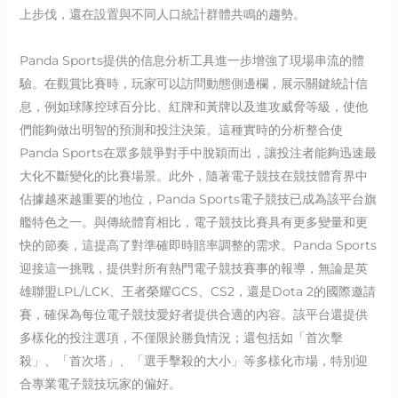
上步伐，還在設置與不同人口統計群體共鳴的趨勢。
Panda Sports提供的信息分析工具進一步增強了現場串流的體
驗。在觀賞比賽時，玩家可以訪問動態側邊欄，展示關鍵統計信
息，例如球隊控球百分比、紅牌和黃牌以及進攻威脅等級，使他
們能夠做出明智的預測和投注決策。這種實時的分析整合使
Panda Sports在眾多競爭對手中脫穎而出，讓投注者能夠迅速最
大化不斷變化的比賽場景。此外，隨著電子競技在競技體育界中
佔據越來越重要的地位，Panda Sports電子競技已成為該平台旗
艦特色之一。與傳統體育相比，電子競技比賽具有更多變量和更
快的節奏，這提高了對準確即時賠率調整的需求。Panda Sports
迎接這一挑戰，提供對所有熱門電子競技賽事的報導，無論是英
雄聯盟LPL/LCK、王者榮耀GCS、CS2，還是Dota 2的國際邀請
賽，確保為每位電子競技愛好者提供合適的內容。該平台還提供
多樣化的投注選項，不僅限於勝負情況；還包括如「首次擊
殺」、「首次塔」、「選手擊殺的大小」等多樣化市場，特別迎
合專業電子競技玩家的偏好。