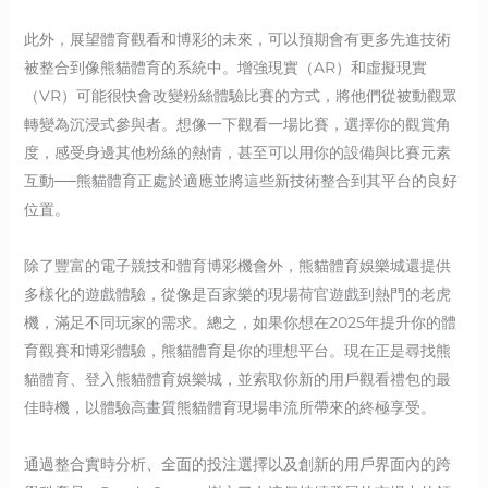
此外，展望體育觀看和博彩的未來，可以預期會有更多先進技術
被整合到像熊貓體育的系統中。增強現實（AR）和虛擬現實
（VR）可能很快會改變粉絲體驗比賽的方式，將他們從被動觀眾
轉變為沉浸式參與者。想像一下觀看一場比賽，選擇你的觀賞角
度，感受身邊其他粉絲的熱情，甚至可以用你的設備與比賽元素
互動──熊貓體育正處於適應並將這些新技術整合到其平台的良好
位置。
除了豐富的電子競技和體育博彩機會外，熊貓體育娛樂城還提供
多樣化的遊戲體驗，從像是百家樂的現場荷官遊戲到熱門的老虎
機，滿足不同玩家的需求。總之，如果你想在2025年提升你的體
育觀賽和博彩體驗，熊貓體育是你的理想平台。現在正是尋找熊
貓體育、登入熊貓體育娛樂城，並索取你新的用戶觀看禮包的最
佳時機，以體驗高畫質熊貓體育現場串流所帶來的終極享受。
通過整合實時分析、全面的投注選擇以及創新的用戶界面內的跨