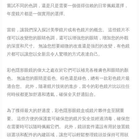
嘗試不同的色調，還是只是需要一個值得信賴的日常佩戴選擇，
年度鏡片都是一個實用的選擇。
當前，讓我們深入探討美學鏡片或有色鏡片的概念。 這些鏡片不
僅可以改變您的眼睛色調，還可以增強您的眼睛，增加您的外觀
的深度和尺寸。 無論您想要細微的改進還是強烈的改變，有色鏡
片都可以讓您以全新且令人驚嘆的方式表達自己。
彩色隱形眼鏡的偉大之處在於它們可以補充各種膚色和眼睛的顏
色。 無論您的眼睛是藍色、棕色還是綠色，總有一款彩色鏡片最
適合您。 此外，隨著鏡片技術的進步，當今的彩色鏡片比以往任
何時候都更加舒適和透氣，確保全天舒適貼合。
為了獲得最大的舒適度，彩色隱形眼鏡盒或鏡片夥伴盒至關重
要。 這些方便的保護套可確保您的鏡片安全並經過消毒，確保您
在需要時可以隨時佩戴它們。 此外，鏡頭套件還設有用於放置鏡
頭選項和配件的內建區域，讓您可以輕鬆整理鏡頭並保持可用狀