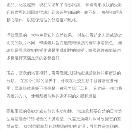
產品、化妝趨勢，現在又增加了隱形眼鏡。 韓國隱形眼鏡的受歡
迎程度可以歸因於從設計到製造對細節的一絲不苟。 每雙都經過
精心製作，以確保最佳的舒適度和風格。
淨韓隱眼的一大特色是它的自然效果。 與某些看起來人造或過於
明亮的鏡片不同，韓國鏡片旨在無縫增強您的自然眼睛顏色。 無
論您是尋求微妙的變化還是更戲劇性的轉變，韓國鏡片都能提供
多種選擇來滿足您的各種喜好。
現在，讓我們拓寬視野，看看隱藏式眼睛或通話鏡片的更廣泛的
分類。 在當今忙碌的世界中，外表在社交互動中發揮著重要作
用，隱形眼鏡最終不僅僅是一種視力矯正工具。 它們是一種自我
表達的方式，使佩戴者能夠探索不同的外觀和風格。
隱形眼鏡的美妙之處在於其多功能性。 無論您想要自然的日常造
型還是適合特殊場合的大膽造型，只需更換鏡片即可改變您的整
體造型。 從增強眼睛顏色到增添微妙的光澤，可能性是無限的。