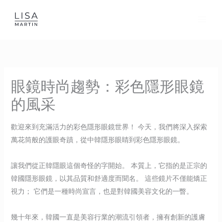
Skip
to
content
眼鏡時尚趨勢：彩色隱形眼鏡
的風采
歡迎來到充滿活力的彩色隱形眼鏡世界！ 今天，我們將深入探索
萬花筒般的護眼奇蹟，從中韓隱形眼睛到彩色隱形眼鏡。
讓我們從正韓隱眼這個奇怪的字開始。 本質上，它指的是正宗的
韓國隱形眼鏡，以其品質和舒適度而聞名。 這些鏡片不僅能矯正
視力； 它們是一種時尚宣言，也是對韓國美容文化的一瞥。
幾十年來，韓國一直是美容行業的潮流引領者，擁有創新的護膚