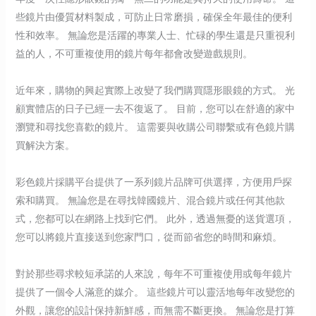
些鏡片由優質材料製成，可防止日常磨損，確保全年最佳的便利
性和效率。 無論您是活躍的專業人士、忙碌的學生還是只重視利
益的人，不可重複使用的鏡片每年都會改變遊戲規則。
近年來，購物的興起實際上改變了我們購買隱形眼鏡的方式。 光
顧實體店的日子已經一去不復返了。 目前，您可以在舒適的家中
瀏覽和尋找您喜歡的鏡片。 這需要與收購公司聯繫或有色鏡片購
買解決方案。
彩色鏡片採購平台提供了一系列鏡片品牌可供選擇，方便用戶探
索和購買。 無論您是在尋找韓國鏡片、混合鏡片或任何其他款
式，您都可以在網路上找到它們。 此外，透過無憂的送貨選項，
您可以將鏡片直接送到您家門口，從而節省您的時間和麻煩。
對於那些尋求較短承諾的人來說，每年不可重複使用或每年鏡片
提供了一個令人滿意的媒介。 這些鏡片可以靈活地每年改變您的
外觀，讓您的設計保持新鮮感，而無需不斷更換。 無論您是打算