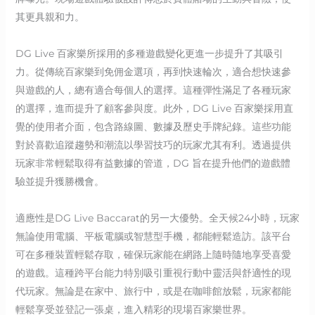
其更具親和力。
DG Live 百家樂所採用的多種遊戲變化更進一步提升了其吸引
力。從傳統百家樂到免佣金選項，再到快速輪次，適合想快速參
與遊戲的人，總有適合每個人的選擇。這種彈性滿足了各種玩家
的選擇，進而提升了顧客參與度。此外，DG Live 百家樂採用直
覺的使用者介面，包含路線圖、數據及歷史手牌紀錄。這些功能
對於喜歡追蹤趨勢和潮流以學習技巧的玩家尤其有利。透過提供
玩家非常輕鬆取得有益數據的管道，DG 旨在提升他們的遊戲體
驗並提升獲勝機會。
適應性是DG Live Baccarat的另一大優勢。全天候24小時，玩家
無論使用電腦、平板電腦或智慧型手機，都能輕鬆造訪。該平台
可在多種裝置輕鬆存取，確保玩家能在網路上隨時隨地享受喜愛
的遊戲。這種跨平台能力特別吸引重視行動中靈活與舒適性的現
代玩家。無論是在家中、旅行中，或是在咖啡館放鬆，玩家都能
輕鬆享受並登記一張桌，進入精彩的現場百家樂世界。