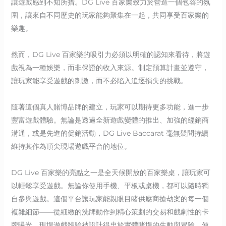
讓遊戲感到不知所措。DG Live 百家樂致力於營造一個包容的氛
圍，讓來自不同歷史的玩家能夠聚集在一起，共同享受百家樂的
樂趣。
然而，DG Live 百家樂的吸引力必須以明確的認知來看待，將遊
戲視為一種娛樂，而非保證的收入來源。制定預算計畫並遵守，
讓玩家能享受遊戲的刺激，而不必陷入追逐損失的挑戰。
隨著這個真人賭博品牌的建立，玩家可以期待更多功能，進一步
豐富遊戲體驗。無論是透過全新遊戲變體的推出、加強的經銷商
溝通，或是先進的促銷活動，DG Live Baccarat 毫無疑問持續
維持其作為頂尖現場遊戲平台的地位。
DG Live 百家樂的亮點之一是全天候開放的百家樂桌，讓玩家可
以輕鬆享受遊戲。無論你使用手機、平板或桌機，都可以隨時獨
自參與遊戲。這個平台讓玩家能親眼目睹供應商搶劫案的每一個
複雜細節——從細緻的洗牌動作到精心策劃的交易和戲劇性的卡
牌曝光。現場遊戲體驗被設計得忠於實體賭場的生動與冒險，使