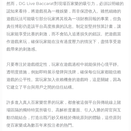
然而，DG Live Baccarat對現場百家樂的吸引力，必須以明確的
認知來看待，將遊戲視為一種娛樂，而非保證收入。雖然細緻的
遊戲玩法可能吸引部分玩家將其視為一項財務回報的事業，但負
責任博彩仍是該平台高度推廣的訊息。制定並堅持預算計畫，讓
玩家能享受比賽的刺激，而不會陷入追逐損失的錯誤。把遊戲當
作遊戲來玩，確保玩家能在沒有過度壓力的情況下，盡情享受遊
戲帶來的刺激感。
只要專注於遊戲穩定性，玩家在遊戲過程中就能保持心境平靜。
透明度措施，例如即時展示發牌與洗牌，確保每位玩家都能信賴
遊戲的公平性。當玩家加入依賴機會的遊戲時，這是關鍵，因為
它建立了平台與用戶之間的信任結構。
許多進入真人百家樂世界的玩家，都會被這個平台與傳統線上賭
場區隔的獨特特質所吸引。高解析度畫面、引人入勝的荷官與互
動功能結合，打造出既巧妙又根植於傳統原則的體驗，這些原則
使百家樂成為數百年來投注者的熱門。