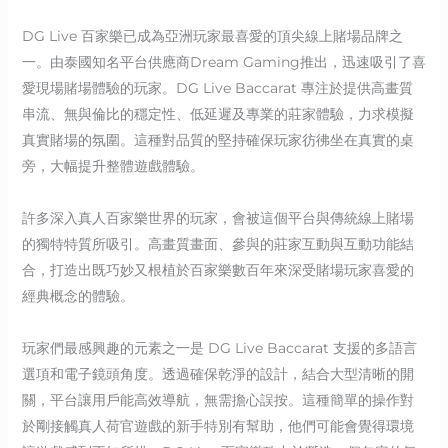
DG Live 百家樂已成為亞洲玩家最喜愛的頂尖線上賭場品牌之
一。由泰國知名平台供應商Dream Gaming推出，迅速吸引了喜
愛現場賭場體驗的玩家。DG Live Baccarat 專注於提供高畫質
串流、無與倫比的穩定性、低延遲及專業的莊家體驗，力求模擬
真實賭場的氛圍。這種對品質的堅持確保玩家彷彿坐在真實的桌
旁，大幅提升整體遊戲體驗。
許多深入真人百家樂世界的玩家，會被這個平台與傳統線上賭場
的獨特特質所吸引。高畫質畫面、參與的莊家互動與互動功能結
合，打造出既巧妙又根植於百家樂數百年來深受賭場玩家喜愛的
經典概念的體驗。
玩家們最感興趣的元素之一是 DG Live Baccarat 支援的多語言
選項和電子鏡頭角度。透過確保乾淨的設計，結合大型清晰的開
關，平台讓用戶能高效導航，無需擔心誤按。這種簡單的操作對
於剛接觸真人荷官遊戲的新手特別有幫助，他們可能會覺得環境