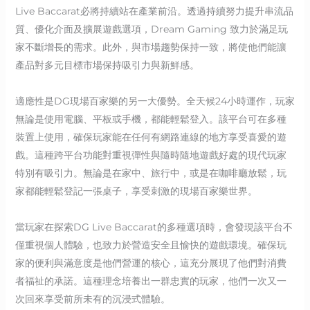
Live Baccarat必將持續站在產業前沿。透過持續努力提升串流品
質、優化介面及擴展遊戲選項，Dream Gaming 致力於滿足玩
家不斷增長的需求。此外，與市場趨勢保持一致，將使他們能讓
產品對多元目標市場保持吸引力與新鮮感。
適應性是DG現場百家樂的另一大優勢。全天候24小時運作，玩家
無論是使用電腦、平板或手機，都能輕鬆登入。該平台可在多種
裝置上使用，確保玩家能在任何有網路連線的地方享受喜愛的遊
戲。這種跨平台功能對重視彈性與隨時隨地遊戲好處的現代玩家
特別有吸引力。無論是在家中、旅行中，或是在咖啡廳放鬆，玩
家都能輕鬆登記一張桌子，享受刺激的現場百家樂世界。
當玩家在探索DG Live Baccarat的多種選項時，會發現該平台不
僅重視個人體驗，也致力於營造安全且愉快的遊戲環境。確保玩
家的便利與滿意度是他們營運的核心，這充分展現了他們對消費
者福祉的承諾。這種理念培養出一群忠實的玩家，他們一次又一
次回來享受前所未有的沉浸式體驗。