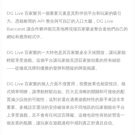
DG Live 百家樂另一個重要元素是其對伴侶平台和玩家的吸引
力。憑藉耐用的 API 整合與可自訂的入口大廳，DG Live
Baccarat 讓合作夥伴能完美地將現場百家樂桌整合進他們自己的
網站和應用程式中。
DG Live 百家樂的一大特色是其百家樂桌全天候開放，讓玩家能
輕鬆享受遊戲。這個平台讓玩家能見證莊家搶劫案的所有細節
——從徹底洗牌到優雅的發牌和懸疑的牌面揭露。
DG Live 百家樂的個人介面不僅實用，視覺效果也相當悅目。格
式簡單明瞭，讓導航輕鬆自如。巨大且清晰的開關和可接收的配
置減少誤按的可能性，這對於還在適應遊戲特性的新手來說非常
重要。多種語言選項的安排確保來自不同地區的玩家都能在平台
上享受遊戲，且不會有任何語言障礙。這種包容性有助於營造一
個友善的氛圍，讓玩家在遊戲過程中感到真正舒適且自信。