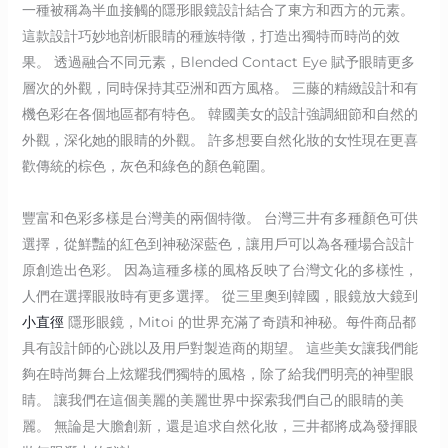
一種被稱為半血接觸的隱形眼鏡設計結合了東方和西方的元素。
這款設計巧妙地剖析眼睛的種族特徵，打造出獨特而時尚的效
果。 透過融合不同元素，Blended Contact Eye 賦予眼睛更多
層次的外觀，同時保持其亞洲和西方風格。 三藤的精緻設計和有
機色彩在各個地區都有特色。 韓國美女的設計強調細節和自然的
外觀，深化她的眼睛的外觀。 許多想要自然化妝的女性現在更喜
歡傳統的棕色，灰色和綠色的顏色範圍。
豐富和色彩多樣是台灣美的兩個特徵。 台灣三井有多種顏色可供
選擇，從鮮豔的紅色到神秘深藍色，讓用戶可以為各種場合設計
原創造出色彩。 因為這種多樣的風格反映了台灣文化的多樣性，
人們在選擇眼妝時有更多選擇。 從三里奧到韓國，眼鏡放大鏡到
小直徑
隱形眼鏡，Mitoi 的世界充滿了奇蹟和神秘。每件商品都
具有設計師的心跳以及用戶對製造商的期望。 這些美女讓我們能
夠在時尚舞台上炫耀我們獨特的風格，除了給我們明亮的神聖眼
睛。 讓我們在這個美麗的美麗世界中探索我們自己的眼睛的美
麗。 無論是大膽創新，還是追求自然化妝，三井都將成為發揮眼