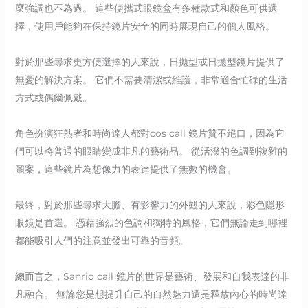
麼強調也不為過。 這些便攜式眼鏡盒有多種款式和顏色可供選
擇，使用戶能夠在保持鏡片安全的同時展現自己的個人風格。
對於那些尋求更方便選擇的人來說，日拋型或日拋型鏡片提供了
無憂的解決方案。 它們不需要清潔或維護，非常適合忙碌的生活
方式或偶爾佩戴。
角色扮演狂熱者和時尚達人都對cos call 鏡片贊不絕口，因為它
們可以將普通的眼睛變成非凡的藝術品。 從活潑的色調到複雜的
圖案，這些鏡片為想像力的表達提供了無數的機會。
最終，對於那些尋求大膽、有影響力的外觀的人來說，彩色隱形
眼鏡是首選。 憑藉強烈的色調和獨特的風格，它們無論走到哪裡
都能吸引人們的注意並發出可靠的音頻。
總而言之，Sanrio call 鏡片的世界是藝術、發展和自我表達的非
凡融合。 無論您是想提升自己的自然魅力還是釋放內心的時尚達