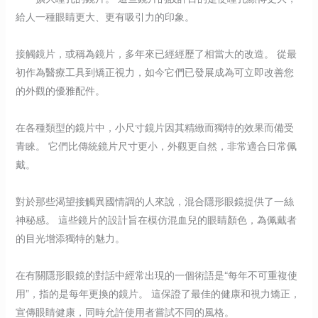
給人一種眼睛更大、更有吸引力的印象。
接觸鏡片，或稱為鏡片，多年來已經經歷了相當大的改造。 從最
初作為醫療工具到矯正視力，如今它們已發展成為可立即改善您
的外觀的優雅配件。
在各種類型的鏡片中，小尺寸鏡片因其精緻而獨特的效果而備受
青睞。 它們比傳統鏡片尺寸更小，外觀更自然，非常適合日常佩
戴。
對於那些渴望接觸異國情調的人來說，混合隱形眼鏡提供了一絲
神秘感。 這些鏡片的設計旨在模仿混血兒的眼睛顏色，為佩戴者
的目光增添獨特的魅力。
在有關隱形眼鏡的對話中經常出現的一個術語是“每年不可重複使
用”，指的是每年更換的鏡片。 這保證了最佳的健康和視力矯正，
宣傳眼睛健康，同時允許使用者嘗試不同的風格。