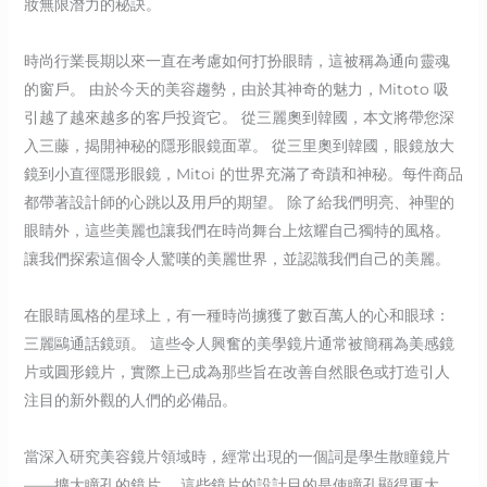
妝無限潛力的秘訣。
時尚行業長期以來一直在考慮如何打扮眼睛，這被稱為通向靈魂
的窗戶。 由於今天的美容趨勢，由於其神奇的魅力，Mitoto 吸
引越了越來越多的客戶投資它。 從三麗奧到韓國，本文將帶您深
入三藤，揭開神秘的隱形眼鏡面罩。 從三里奧到韓國，眼鏡放大
鏡到小直徑隱形眼鏡，Mitoi 的世界充滿了奇蹟和神秘。每件商品
都帶著設計師的心跳以及用戶的期望。 除了給我們明亮、神聖的
眼睛外，這些美麗也讓我們在時尚舞台上炫耀自己獨特的風格。
讓我們探索這個令人驚嘆的美麗世界，並認識我們自己的美麗。
在眼睛風格的星球上，有一種時尚擄獲了數百萬人的心和眼球：
三麗鷗通話鏡頭。 這些令人興奮的美學鏡片通常被簡稱為美感鏡
片或圓形鏡片，實際上已成為那些旨在改善自然眼色或打造引人
注目的新外觀的人們的必備品。
當深入研究美容鏡片領域時，經常出現的一個詞是學生散瞳鏡片
——擴大瞳孔的鏡片。 這些鏡片的設計目的是使瞳孔顯得更大，