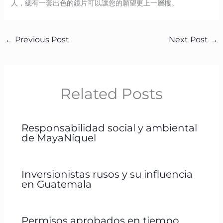
人，總有一套出色的鏡片可以讓您的願望更上一層樓。
←
Previous Post
Next Post
→
Related Posts
Responsabilidad social y ambiental
de MayaNíquel
Inversionistas rusos y su influencia
en Guatemala
Permisos aprobados en tiempo