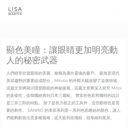
Skip
to
content
顯色美瞳：讓眼睛更加明亮動
人的秘密武器
人們經常欣賞眼睛的美麗，被稱為通向靈魂的窗戶。 眼妝是現代
美容趨勢的重要組成部分，Mitoto 的外觀大幅改變了這個領域。
這篇文章將揭示隱形眼鏡的神秘披風，這篇文章將深入研究 Mitoi
的多樣性，從韓國經典到日本三麗歐。 豐富的色彩和獨特的設計
是三井三郎的特點。 除了是視力校正的工具外，這些眼睛也是需
要的創作。 SANRIO 的美容系列是一系列色彩繽紛的顏色，讓人
們能夠創造任意多種風格，從天藍到玫瑰粉，祖母綠到星灰。