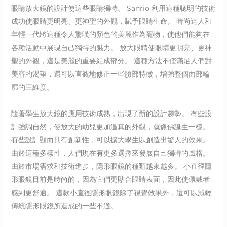
眼睛放大鏡的設計使這些眼睛獨特。 Sanrio 利用這種聰明的技術
成功使眼睛更明亮、更神聖的外觀，賦予眼睛生命。 時尚達人和
年輕一代將這種令人驚嘆的顏色的美麗作為寵物，使他們能夠在
各種活動中展現自己獨特的魅力。 放大眼睛使眼睛更明亮、更神
聖的外觀，這是美麗的重要組成部分。 這種方法不僅滿足人們對
美容的渴望，還可以直觀地修正一些臉部特徵，增強整個面部輪
廓的三維度。
隨著學生放大鏡的應用技術成熟，出現了新的設計趨勢。 有些設
計強調自然，使放大的幼兒更加逼真的外觀，就像佛誕生一樣。
有些設計顯而具有創新性，可以擴大學生以創造出驚人的效果。
由於這種多樣性，人們現在有更多選擇來發展自己獨特的風格。
由於市場需求和技術進步，隱形眼鏡的種類越來越多。 小直徑隱
形眼鏡目前是時尚的，因為它們更貼合眼睛表面，因此使佩戴者
感到更舒適。 這款小直徑隱形眼鏡除了視覺效果外，還可以減輕
傳統隱形眼鏡所造成的一些不適。