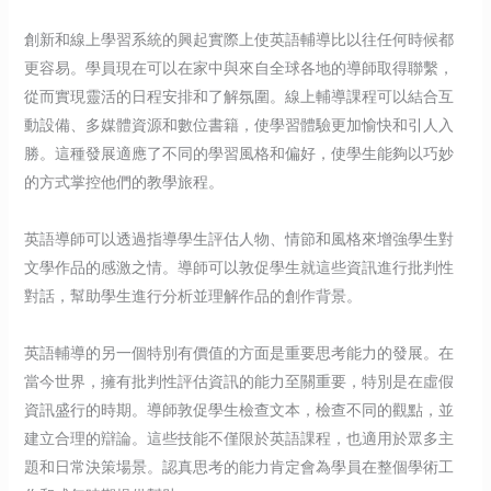
創新和線上學習系統的興起實際上使英語輔導比以往任何時候都
更容易。學員現在可以在家中與來自全球各地的導師取得聯繫，
從而實現靈活的日程安排和了解氛圍。線上輔導課程可以結合互
動設備、多媒體資源和數位書籍，使學習體驗更加愉快和引人入
勝。這種發展適應了不同的學習風格和偏好，使學生能夠以巧妙
的方式掌控他們的教學旅程。
英語導師可以透過指導學生評估人物、情節和風格來增強學生對
文學作品的感激之情。導師可以敦促學生就這些資訊進行批判性
對話，幫助學生進行分析並理解作品的創作背景。
英語輔導的另一個特別有價值的方面是重要思考能力的發展。在
當今世界，擁有批判性評估資訊的能力至關重要，特別是在虛假
資訊盛行的時期。導師敦促學生檢查文本，檢查不同的觀點，並
建立合理的辯論。這些技能不僅限於英語課程，也適用於眾多主
題和日常決策場景。認真思考的能力肯定會為學員在整個學術工