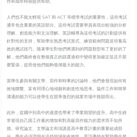
作和成年時期提供幫助。
人們也不能太輕視 SAT 和 ACT 等標準考試的重要性，這些考試
通常包含重要的英語部分。這些考試需要學員表現出較強的分析
理解、創造能力和文法理解。英語輔導為這些考試的計劃提供有
針對性的支持，幫助學生熟悉考試形式、練習範例問題並培養高
效的應試技巧。隨著學生對他們將遇到的問題類型有了更好的了
解，他們最終會在整個真正的篩選過程中變得更加確定並且不那
麼緊張，從而使他們能夠發揮最大的能力。
當學生參與有關文學、寫作和時事的討論時，他們會發現如何有
效地聯繫、富有同理心地傾聽和創造性地思考。協作工作和簡單
溝通的能力可以使學生在競爭激烈的就業市場中脫穎而出。
此外，從國中到高中的過渡也帶來了學業期望的提升。高中生經
常發現自己因工作量的增加和對高級寫作能力的需求而不知所
措。研究論文、文學論文和演講是高中教育計畫的重要組成部
分，學生必須證明在這些領域的有效性。英語導師在幫助學生發