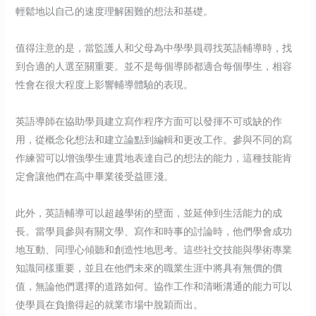
輕鬆地以自己的速度理解困難的想法和基礎。
值得注意的是，當監護人和父母為中學學員尋找英語輔導時，找
到合適的人選至關重要。並不是每個導師都適合每個學生，相容
性會在很大程度上影響輔導體驗的表現。
英語導師在協助學員建立寫作程序方面可以發揮不可或缺的作
用，從概念化想法和建立論點到編輯和更改工作。參與不同的寫
作練習可以增強學生連貫地表達自己的想法的能力，這種技能肯
定會讓他們在高中畢業後受益匪淺。
此外，英語輔導可以超越學術的壁面，並延伸到生活能力的成
長。當學員參與有關文學、寫作和時事的討論時，他們學會成功
地互動、同理心傾聽和創造性地思考。這些社交技能與學術專業
知識同樣重要，並且在他們未來的職業生涯中將具有無價的價
值，無論他們選擇的道路如何。協作工作和清晰溝通的能力可以
使學員在負擔得起的就業市場中脫穎而出。