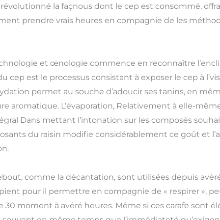
t révolutionné la façnous dont le cep est consommé, off
trement prendre vrais heures en compagnie de les métho
hnologie et œnologie commence en reconnaître l’enclin
du cep est le processus consistant à exposer le cep à l’
L’oxydation permet au souche d’adoucir ses tanins, en 
rdure aromatique. L’évaporation, Relativement à elle-même
ntégral Dans mettant l’intonation sur les composés souh
sants du raisin modifie considérablement ce goût et l
on.
bout, comme la décantation, sont utilisées depuis avérés
pient pour il permettre en compagnie de « respirer », pe
 30 moment à avéré heures. Même si ces carafe sont élé
nt souvent en même temps que l’immédiateté qu’exige