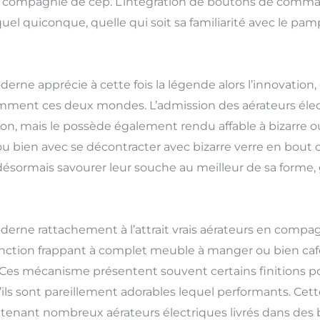
ompagnie de cep. L’intégration de boutons de commande
quel quiconque, quelle qui soit sa familiarité avec le pamp
erne apprécie à cette fois la légende alors l’innovation,
amment ces deux mondes. L’admission des aérateurs éle
ion, mais le possède également rendu affable à bizarre o
 ou bien avec se décontracter avec bizarre verre en bout
rmais savourer leur souche au meilleur de sa forme, g
erne rattachement à l’attrait vrais aérateurs en compagn
 jonction frappant à complet meuble à manger ou bien ca
. Ces mécanisme présentent souvent certains finitions pol
ls sont pareillement adorables lequel performants. Cett
tenant nombreux aérateurs électriques livrés dans des b