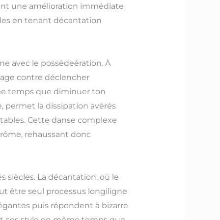
rant une amélioration immédiate
des en tenant décantation
e avec le possèdeération. À
visage contre déclencher
même temps que diminuer ton
, permet la dissipation avérés
aitables. Cette danse complexe
’arôme, rehaussant donc
 siècles. La décantation, où le
ut être seul processus longiligne
gantes puis répondent à bizarre
nt ces style en même temps que