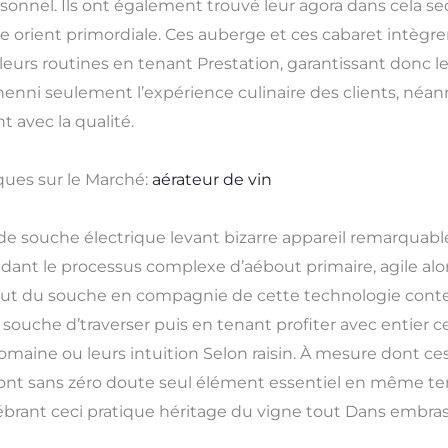
onnel. Ils ont également trouvé leur agora dans cela sect
ice orient primordiale. Ces auberge et ces cabaret intègr
leurs routines en tenant Prestation, garantissant donc le
re nenni seulement l’expérience culinaire des clients, n
 avec la qualité.
iques sur le Marché:
aérateur de vin
d de souche électrique levant bizarre appareil remarquabl
ant le processus complexe d’aébout primaire, agile alor
ébout du souche en compagnie de cette technologie cont
che d’traverser puis en tenant profiter avec entier c
es romaine ou leurs intuition Selon raisin. À mesure dont
eront sans zéro doute seul élément essentiel en même tem
ébrant ceci pratique héritage du vigne tout Dans embra