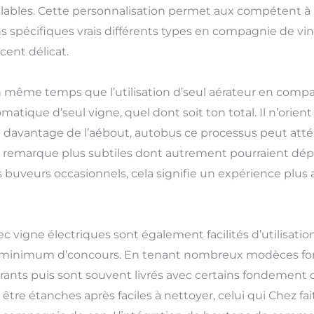
réglables. Cette personnalisation permet aux compétent
 spécifiques vrais différents types en compagnie de vins
cent délicat.
en même temps que l’utilisation d’seul aérateur en compag
omatique d’seul vigne, quel dont soit ton total. Il n’orien
davantage de l’aébout, autobus ce processus peut att
es remarque plus subtiles dont autrement pourraient dép
s buveurs occasionnels, cela signifie un expérience plu
ec vigne électriques sont également facilités d’utilisatio
minimum d’concours. En tenant nombreux modèces fonc
nts puis sont souvent livrés avec certains fondement d
tre étanches après faciles à nettoyer, celui qui Chez f