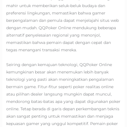
mahir untuk memberikan seluk-beluk budaya dan
preferensi lingkungan, memastikan bahwa gamer
berpengalaman dan pemula dapat menjelajahi situs web
dengan mudah. QQPoker Online mendukung beberapa
alternatif penyelesaian regional yang menonjol,
memastikan bahwa pemain dapat dengan cepat dan
tegas menangani transaksi mereka.
Seiring dengan kemajuan teknologi, QQPoker Online
kemungkinan besar akan menemukan lebih banyak
teknologi yang pasti akan meningkatkan pengalaman
bermain game. Fitur-fitur seperti poker realitas online
atau pilihan dealer langsung mungkin dapat muncul,
mendorong batas-batas apa yang dapat digunakan poker
online. Tetap berada di garis depan perkembangan teknis
akan sangat penting untuk memastikan dan menjaga
kepuasan gamer yang unggul kompetitif. Pemain poker