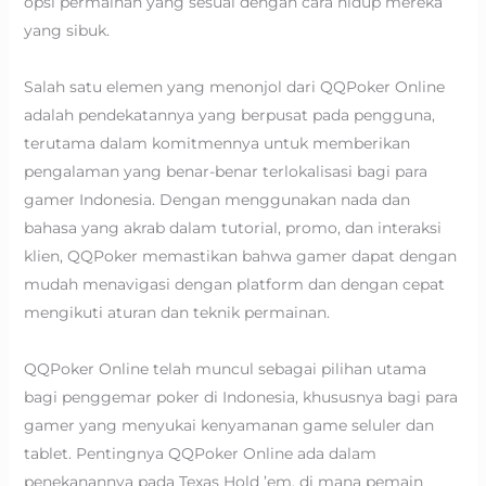
opsi permainan yang sesuai dengan cara hidup mereka
yang sibuk.
Salah satu elemen yang menonjol dari QQPoker Online
adalah pendekatannya yang berpusat pada pengguna,
terutama dalam komitmennya untuk memberikan
pengalaman yang benar-benar terlokalisasi bagi para
gamer Indonesia. Dengan menggunakan nada dan
bahasa yang akrab dalam tutorial, promo, dan interaksi
klien, QQPoker memastikan bahwa gamer dapat dengan
mudah menavigasi dengan platform dan dengan cepat
mengikuti aturan dan teknik permainan.
QQPoker Online telah muncul sebagai pilihan utama
bagi penggemar poker di Indonesia, khususnya bagi para
gamer yang menyukai kenyamanan game seluler dan
tablet. Pentingnya QQPoker Online ada dalam
penekanannya pada Texas Hold ’em, di mana pemain