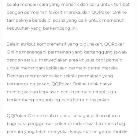
selalu mencari cara yang menarik dan baru untuk terlibat
dengan permainan favorit mereka, dan QQPoker Online
tampaknya berada di posisi yang baik untuk memenuhi
kebutuhan yang berkembang ini.
Selain atribut komprehensif yang digunakan, QQPoker
Online menangani permainan yang bertanggung jawab
dengan serius, menyediakan area khusus bagi pemain
untuk menangani kebiasaan bermain game mereka.
Dengan mempromosikan teknik permainan yang
bertanggung jawab, QQPoker Online tidak hanya
meningkatkan kepuasan penuh pemain tetapi juga
berkembang tergantung pada komunitas poker.
QQPoker Online telah muncul sebagai pilihan utama
bagi para penggemar poker di Indonesia, terutama bagi
pemain yang lebih menyukai kenyamanan game mobile