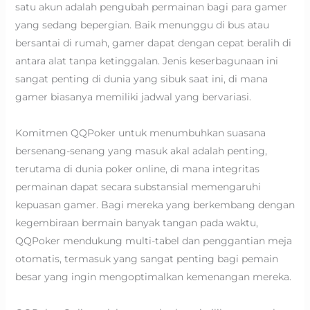
satu akun adalah pengubah permainan bagi para gamer
yang sedang bepergian. Baik menunggu di bus atau
bersantai di rumah, gamer dapat dengan cepat beralih di
antara alat tanpa ketinggalan. Jenis keserbagunaan ini
sangat penting di dunia yang sibuk saat ini, di mana
gamer biasanya memiliki jadwal yang bervariasi.
Komitmen QQPoker untuk menumbuhkan suasana
bersenang-senang yang masuk akal adalah penting,
terutama di dunia poker online, di mana integritas
permainan dapat secara substansial memengaruhi
kepuasan gamer. Bagi mereka yang berkembang dengan
kegembiraan bermain banyak tangan pada waktu,
QQPoker mendukung multi-tabel dan penggantian meja
otomatis, termasuk yang sangat penting bagi pemain
besar yang ingin mengoptimalkan kemenangan mereka.