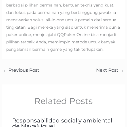
berbagai pilihan permainan, bantuan teknis yang kuat,
dan fokus pada permainan yang bertanggung jawab, ia
menawarkan solusi all-in-one untuk pemain dari semua
tingkatan. Bagi mereka yang siap untuk menerima dunia
poker online, menjelajahi QQPoker Online bisa menjadi
pilihan terbaik Anda, memimpin metode untuk banyak
pengalaman bermain game yang tak terlupakan.
←
Previous Post
Next Post
→
Related Posts
Responsabilidad social y ambiental
de MayaNíquel