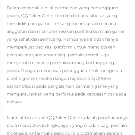
Dalam mengakui nilai permainan yang bertanggung
jawab, QQPoker Online terdiri dari area khusus yang
mendidik para gamer tentang menetapkan rencana
anggaran dan mempromosikan perilaku bermain game
yang sehat dan seimbang. Kampanye ini tidak hanya
memperkuat dedikasi platform untuk menciptakan
pengaturan yang aman bagi pemain, tetapi juga
menyoroti relevansi permainan yang bertanggung
jawab. Dengan mendesak pelanggan untuk mengelola
praktik game mereka dengan bijaksana, QQPoker
berkontribusi pada pengalaman bermain game yang
menguntungkan yang berfokus pada kepuasan daripada
bahaya.
Manfaat besar dari QQPoker Online adalah penekanannya
pada menciptakan lingkungan yang mudah bagi pemain
Indonesia. Antarmuka pengguna dioptimalkan dengan