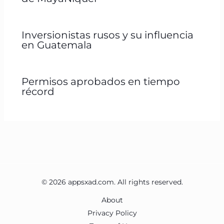
Inversionistas rusos y su influencia
en Guatemala
Permisos aprobados en tiempo
récord
© 2026 appsxad.com. All rights reserved.
About
Privacy Policy