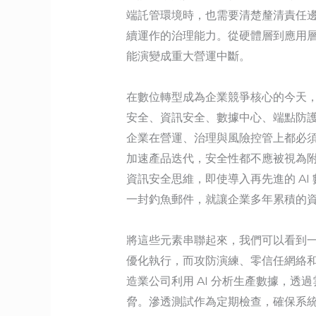
端託管環境時，也需要清楚釐清責任
續運作的治理能力。從硬體層到應用
能演變成重大營運中斷。
在數位轉型成為企業競爭核心的今天，
安全、資訊安全、數據中心、端點防護、
企業在營運、治理與風險控管上都必
加速產品迭代，安全性都不應被視為
資訊安全思維，即使導入再先進的 A
一封釣魚郵件，就讓企業多年累積的
將這些元素串聯起來，我們可以看到一
優化執行，而攻防演練、零信任網絡
造業公司利用 AI 分析生產數據，
脅。滲透測試作為定期檢查，確保系