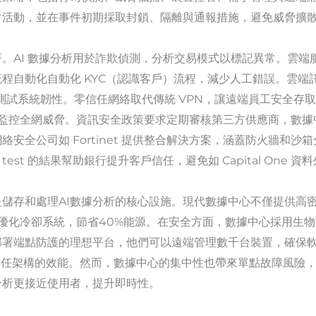
常活動，並在事件初期採取封鎖、隔離與通報措施，避免威脅擴
I 數據分析用於詐欺偵測，分析交易模式以標記異常。雲端服務如 Mi
動化自動化 KYC（認識客戶）流程，減少人工錯誤。雲端託管確保
，測試系統韌性。零信任網絡取代傳統 VPN，讓遠端員工安全存
，監控全網威脅。資訊安全政策要求定期審核第三方供應商，數
安全公司如 Fortinet 提供整合解決方案，涵蓋防火牆和沙箱
en test 的結果幫助銀行提升客戶信任，避免如 Capital One 
儲存和處理AI數據分析的核心設施。現代數據中心不僅提供高
AI優化冷卻系統，節省40%能源。在安全方面，數據中心採用生物
部署端點防護的理想平台，他們可以遠端管理數千台裝置，確保
信任架構的效能。然而，數據中心的集中性也帶來單點故障風險
分析更接近使用者，提升即時性。