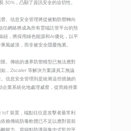
長 30%，凸顯了資訊安全的迫切性。
威脅。信息安全管理將從被動防禦轉向
零信任網絡將成為所有雲端託管平台的預
為樞紐，將採用綠色能源和AI優化，以平
中乘風破浪，而非被安全隱憂拖累。
權限。傳統的邊界防禦模型已無法應對
Zscaler 等解決方案讓員工無論
擊。信息安全管理則是統籌這些措施的
能幫助企業系統化地處理威脅，從而維持業
oT 裝置，端點往往是攻擊者最常利
純依賴傳統防毒軟體已不足以應對當前
隔離能力。當端點防護與集中式監控平