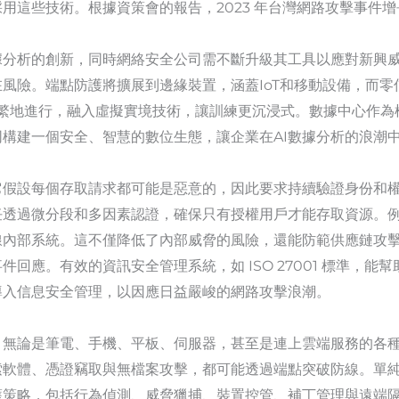
用這些技術。根據資策會的報告，2023 年台灣網路攻擊事件增
據分析的創新，同時網絡安全公司需不斷升級其工具以應對新興
風險。端點防護將擴展到邊緣裝置，涵蓋IoT和移動設備，而
將更頻繁地進行，融入虛擬實境技術，讓訓練更沉浸式。數據中心作
構建一個安全、智慧的數位生態，讓企業在AI數據分析的浪潮
它假設每個存取請求都可能是惡意的，因此要求持續驗證身份和
過微分段和多因素認證，確保只有授權用戶才能存取資源。例如，
線內部系統。這不僅降低了內部威脅的風險，還能防範供應鏈攻
回應。有效的資訊安全管理系統，如 ISO 27001 標準，
導入信息安全管理，以因應日益嚴峻的網路攻擊浪潮。
無論是筆電、手機、平板、伺服器，甚至是連上雲端服務的各種 I
索軟體、憑證竊取與無檔案攻擊，都可能透過端點突破防線。單
護策略，包括行為偵測、威脅獵捕、裝置控管、補丁管理與遠端