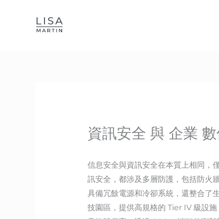
Skip
to
content
資訊安全 與 企業 數
信息安全與資訊安全在本質上相同，
訊安全，都涉及多層防護，包括防火
具備冗餘電源和冷卻系統，還整合了生
技園區，提供高規格的 Tier IV 級