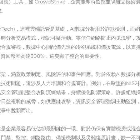
回應）工具，如 CrowdStrike，企業能即時監控並隔離受感
標。
inTech)，這裡雲端託管是基礎，AI數據分析用於詐欺檢測，
即時分析交易模式，標記可疑活動。零信任網絡防止內鬼洩密，
規審核，數據中心則配備先進的冷卻系統和備援電源，以支持24/7
全投資回報率高達300%，這突顯了整合的重要性。
架，涵蓋政策制定、風險評估和事件回應。對於依賴AI數據分
技術問題，還涉及人力培訓和合規審計。例如，在歐盟的NIS2
安全管理能整合攻防演練結果，持續優化防禦策略。許多組織採用I
日益複雜的威脅，如供應鏈攻擊，資訊安全管理強調主動監測，
競爭中脫穎而出。
往是企業最容易低估卻最關鍵的一環。對於仍保有實體機房或混
、門禁、監控、網路路由、備援機制以及災難復原計畫，缺一不