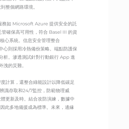
散到整個網路環境。
crosoft Azure 提供安全的託
高可用性，符合 Basel III 的資
取核心系統。信息安全管理整合
據中心則採用冷熱備份策略。端點防護保
分析。滲透測試針對行動銀行 App 進
資料外洩的災難。
密度計算，還整合綠能設計以降低碳足
辨識存取和24/7監控，防範物理威
軟體更新及時。結合攻防演練，數據中
，因此多地備援成為標準。未來，邊緣