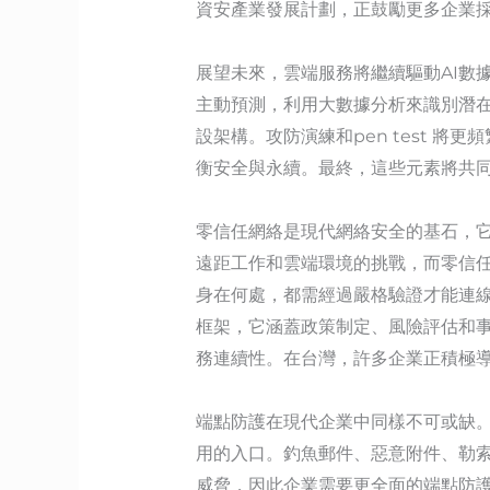
資安產業發展計劃，正鼓勵更多企業採
展望未來，雲端服務將繼續驅動AI數
主動預測，利用大數據分析來識別潛在
設架構。攻防演練和pen test 
衡安全與永續。最終，這些元素將共同
零信任網絡是現代網絡安全的基石，
遠距工作和雲端環境的挑戰，而零信任透
身在何處，都需經過嚴格驗證才能連
框架，它涵蓋政策制定、風險評估和事件
務連續性。在台灣，許多企業正積極
端點防護在現代企業中同樣不可或缺。
用的入口。釣魚郵件、惡意附件、勒
威脅，因此企業需要更全面的端點防