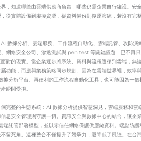
邊界，知道哪些由雲端供應商負責，哪些仍需企業自行維護。安
層，從實體設備到虛擬資源，從資料備份到復原演練，若沒有完
AI 數據分析、雲端服務、工作流程自動化、雲端託管、攻防演
網絡安全公司、滲透測試與 pen test 等關鍵議題，已不
須面對的現實。當企業逐步將系統、資料與流程遷移到雲端，無
附屬功能，而應與業務策略同步規劃。因為在雲端世界裡，效率
I 數據分析平台、再便利的工作流程自動化工具，也可能因為一
資產瞬間受損。
個完整的生態系統：AI 數據分析提供智慧洞見，雲端服務和雲
和信息安全管理則守護一切。資訊安全與數據中心的結合，讓企
透過雲端託管部署模型，並以零信任網絡保護供應鏈資料。端點防
統不留死角。這種整合不僅提升了競爭力，還降低了風險。在台