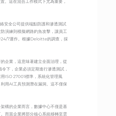
染裝置。這在混合工作模式下尤為重要，
而網絡安全公司提供端點防護和滲透測試
攻防演練則模擬網路釣魚攻擊，讓員工
運作。根據Deloitte的調查，採
析的企業，這意味著建立全面治理，從
指令下，企業必須定期進行滲透測試，
SO 27001標準，系統化管理風
利用AI工具預測潛在漏洞。這不僅保
合架構的企業而言，數據中心不僅是基
可。而當企業將部分核心系統移轉至雲