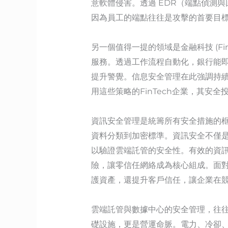
意軟體侵害。透過 EDR（端點偵測與
因為員工的端點往往是攻擊的首要目
另一個值得一提的領域是金融科技 (F
服務。透過工作流程自動化，銀行能
提升警覺。信息安全管理在此強調持續合
用這些策略的FinTech企業，其安
資訊安全管理是統籌所有安全措施的框
資料分類到加密標準。資訊安全不僅是
以驗證雲端託管的安全性。有效的資訊
險，讓零信任網絡成為核心組成。面對
護資產，還提升客戶信任，讓企業在
雲端託管與數據中心的安全管理，往
礎設施，更是營運命脈。電力、冷卻