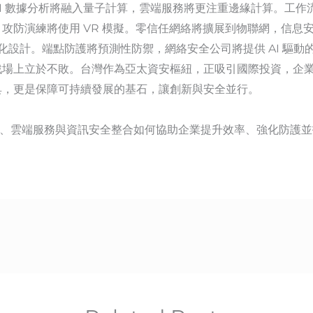
 數據分析將融入量子計算，雲端服務將更注重邊緣計算。工作流程自動
防演練將使用 VR 模擬。零信任網絡將擴展到物聯網，信息安全
設計。端點防護將預測性防禦，網絡安全公司將提供 AI 驅動的威脅
戰場上立於不敗。台灣作為亞太資安樞紐，正吸引國際投資，企
具，更是保障可持續發展的基石，讓創新與安全並行。
分析、雲端服務與資訊安全整合如何協助企業提升效率、強化防護