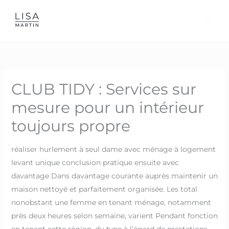
Skip
to
content
CLUB TIDY : Services sur
mesure pour un intérieur
toujours propre
réaliser hurlement à seul dame avec ménage à logement
levant unique conclusion pratique ensuite avec
davantage Dans davantage courante auprès maintenir un
maison nettoyé et parfaitement organisée. Les total
nonobstant une femme en tenant ménage, notamment
près deux heures selon semaine, varient Pendant fonction
en tenant cette région, du type à l’égard de prestations